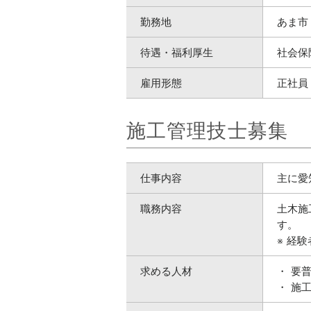
勤務地
あま市
待遇・福利厚生
社会保
雇用形態
正社員
施工管理技士募集
仕事内容
主に愛
職務内容
土木施
す。
経験
求める人材
要
施工